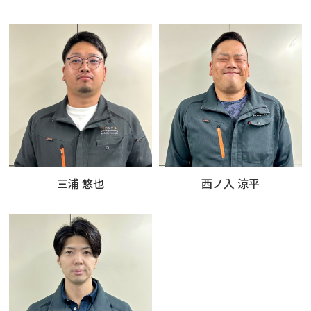
三浦 悠也
西ノ入 涼平