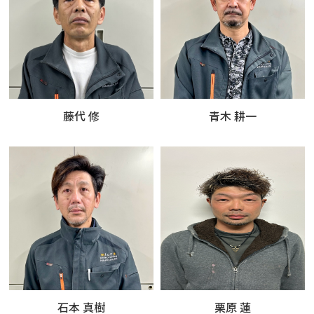
藤代 修
青木 耕一
石本 真樹
栗原 蓮